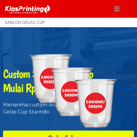
SABLON GELAS CUP
Custom Sablon Gelas Cup
Mulai Rp. 300/pcs
Menerima custom order.
Gelas Cup Starindo